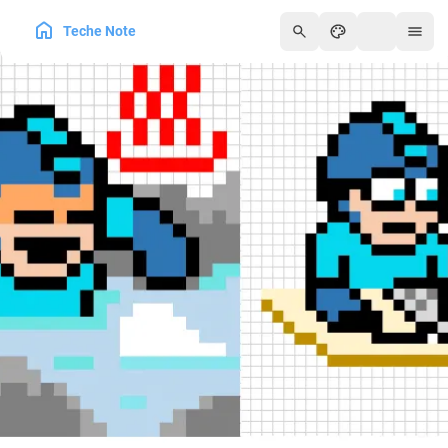
Teche Note
250