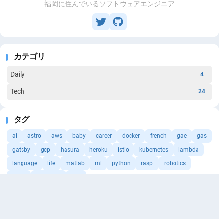
福岡に住んでいるソフトウェアエンジニア
カテゴリ
Daily
4
Tech
24
タグ
ai
astro
aws
baby
career
docker
french
gae
gas
gatsby
gcp
hasura
heroku
istio
kubernetes
lambda
language
life
matlab
ml
python
raspi
robotics
slack
terraform
vpn
もっと