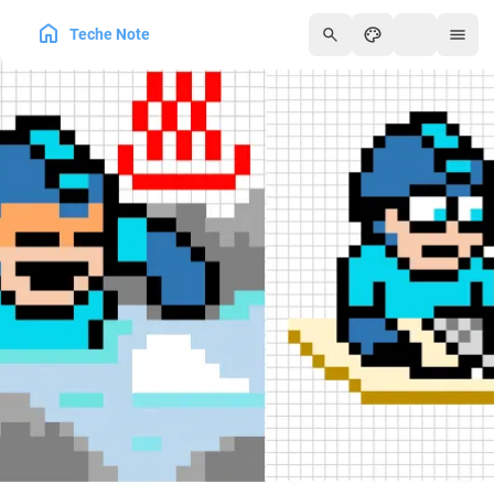
Teche Note
250