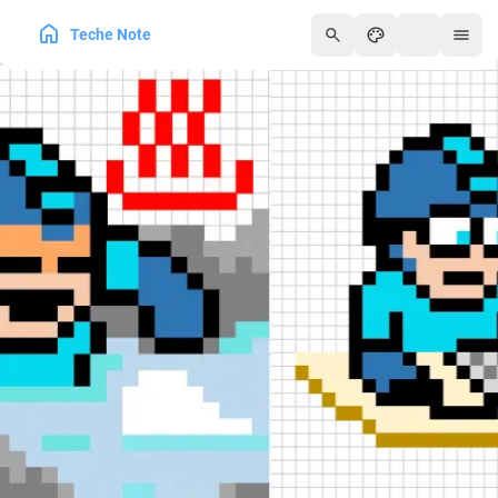
Teche Note
250