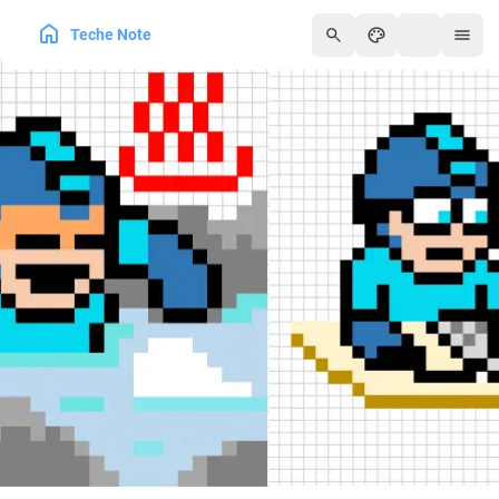
Teche Note
250