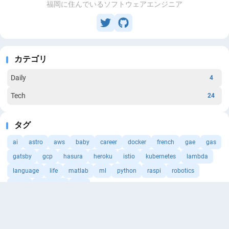
福岡に住んでいるソフトウェアエンジニア
カテゴリ
Daily
4
Tech
24
タグ
ai
astro
aws
baby
career
docker
french
gae
gas
gatsby
gcp
hasura
heroku
istio
kubernetes
lambda
language
life
matlab
ml
python
raspi
robotics
slack
terraform
vpn
もっと